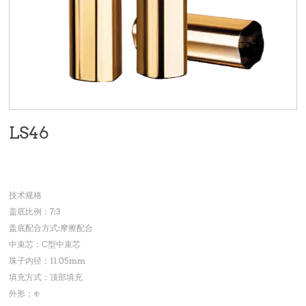
LS46
技术规格
盖底比例：7:3
盖底配合方式:摩擦配合
中束芯：C型中束芯
珠子内径：11.05mm
填充方式：顶部填充
外形；⊕