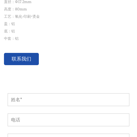
直径：Φ17.2mm
高度：80mm
工艺：氧化-印刷•烫金
盖：铝
底：铝
中套：铝
联系我们