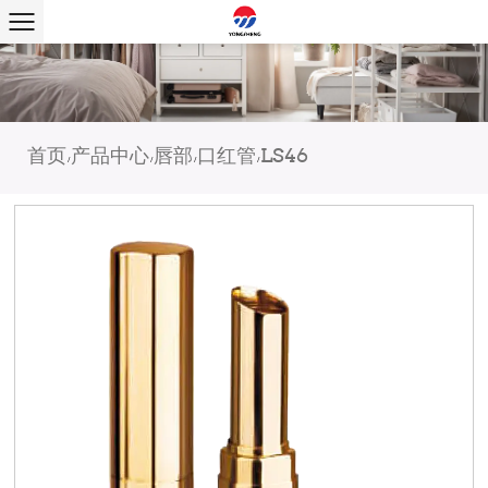
首页
产品中心
唇部
口红管
LS46
/
/
/
/