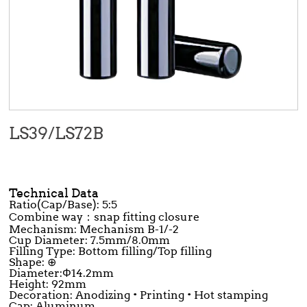
LS39/LS72B
Technical Data
Ratio(Cap/Base):
5:5
Combine way
：
snap fitting closure
Mechanism: Mechanism B-1/-2
Cup Diameter: 7.5mm/8.0mm
Filling Type: Bottom filling/Top filling
Shape: ⊕
Diameter:Φ
14.2mm
Height: 92mm
Decoration: Anodizing • Printing • Hot stamping
Cap: Aluminum