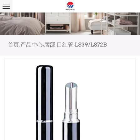
首页
产品中心
唇部
口红管
LS39/LS72B
/
/
/
/